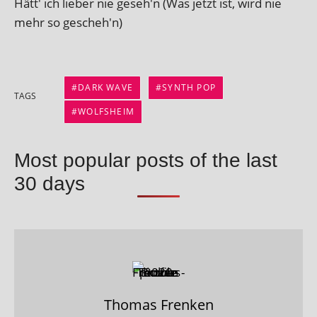
Hätt' ich lieber nie geseh'n (Was jet­zt ist, wird nie
mehr so gescheh'n)
DARK WAVE
SYNTH POP
TAGS
WOLFSHEIM
Most popular posts of the last
30 days
Thomas Frenken