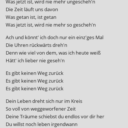
Was jet­zt ist, wird nie mehr ungescheh'n
Die Zeit läuft uns davon
Was get­an ist, ist getan
Was jet­zt ist, wird nie mehr so gescheh'n
Ach und kön­nt' ich doch nur ein einz'ges Mal
Die Uhren rück­wärts dreh'n
Denn wie viel von dem, was ich heute weiß
Hätt' ich lieber nie geseh'n
Es gibt kein­en Weg zurück
Es gibt kein­en Weg zurück
Es gibt kein­en Weg zurück
Dein Leben dre­ht sich nur im Kreis
So voll von wegge­wor­fen­er Zeit
Deine Träume schiebst du end­los vor dir her
Du willst noch leben irgendwann