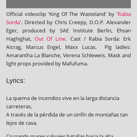
Official video­clip 'King Of The Wasteland' by '
Rabia
Sorda
'. Directed by Chris Creepy, D.O.P. Alexander
Eger, pro­duced by SAE Institute Berlin, Ehsan
Haghighat,
Out Of Line
. Cast / Rabia Sorda: Erk
Aicrag, Marcus Engel, Maxx Lucas. Pig ladies:
Amarantha La Blanche, Verena Schleweis. Mask and
light props provided by Mafufuma.
Lyrics:
La quema de incen­di­os vive en la larga dis­tan­cia
carreteras,
A través de la pér­dida de un sin­fín de montañas tan
lejos de casa.
Cruzando mares sal­vajes batal­las hacia la alta