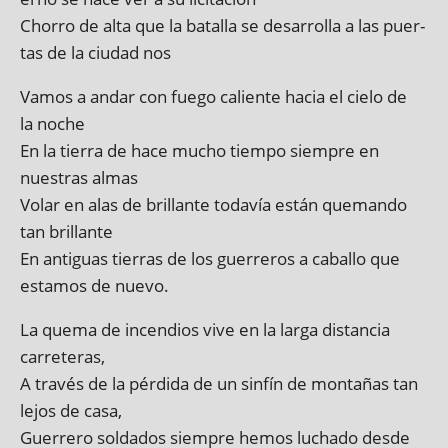
Chorro de alta que la batalla se desar­rolla a las puer­
tas de la ciudad nos
Vamos a andar con fuego cali­ente hacia el cielo de
la noche
En la tierra de hace mucho tiempo siempre en
nuestras almas
Volar en alas de bril­lante todavía están que­mando
tan brillante
En anti­guas tier­ras de los guer­rer­os a caballo que
estamos de nuevo.
La quema de incen­di­os vive en la larga dis­tan­cia
carreteras,
A través de la pér­dida de un sin­fín de montañas tan
lejos de casa,
Guerrero solda­dos siempre hemos luchado desde