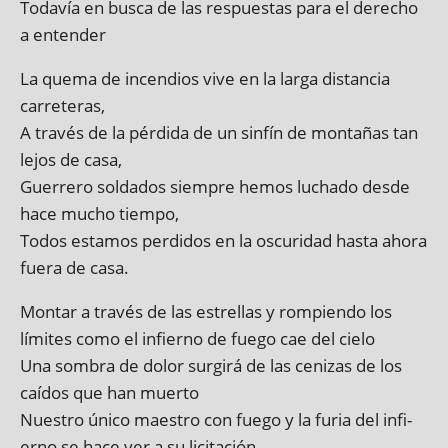
Todavía en busca de las respues­tas para el derecho
a entender
La quema de incen­di­os vive en la larga dis­tan­cia
carreteras,
A través de la pér­dida de un sin­fín de montañas tan
lejos de casa,
Guerrero solda­dos siempre hemos luchado desde
hace mucho tiempo,
Todos estamos per­didos en la oscur­id­ad hasta ahora
fuera de casa.
Montar a través de las estrel­las y rompiendo los
límites como el infi­erno de fuego cae del cielo
Una som­bra de dol­or sur­girá de las cen­izas de los
caí­dos que han muerto
Nuestro único maes­tro con fuego y la furia del infi­
erno se hace ver a su licitación