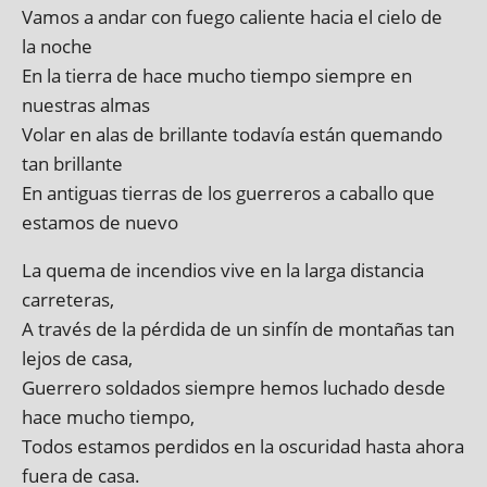
Vamos a andar con fuego cali­ente hacia el cielo de
la noche
En la tierra de hace mucho tiempo siempre en
nuestras almas
Volar en alas de bril­lante todavía están que­mando
tan brillante
En anti­guas tier­ras de los guer­rer­os a caballo que
estamos de nuevo
La quema de incen­di­os vive en la larga dis­tan­cia
carreteras,
A través de la pér­dida de un sin­fín de montañas tan
lejos de casa,
Guerrero solda­dos siempre hemos luchado desde
hace mucho tiempo,
Todos estamos per­didos en la oscur­id­ad hasta ahora
fuera de casa.